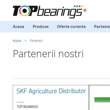
Acasa
Produse
Oferte curente
Partene
Acasa
Parteneri
Partenerii nostri